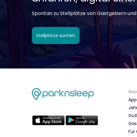
Spontan zu Stellplätze von Gastgebern und
Stellplätze suchen
Nav
App
Jah
Gut
Gas
Für