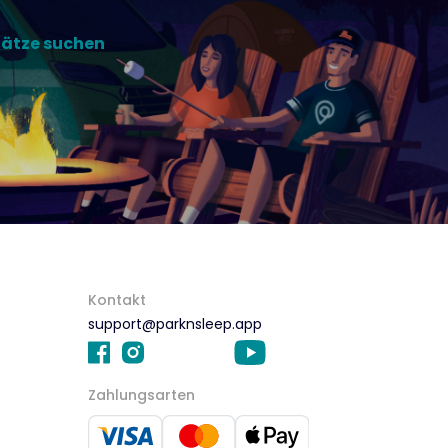
lätze suchen
Kontakt
support@parknsleep.app
Zahlungsarten