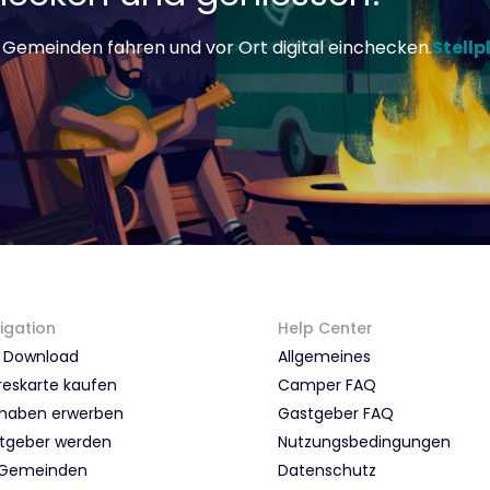
 Gemeinden fahren und vor Ort digital einchecken.
Stellp
igation
Help Center
 Download
Allgemeines
reskarte kaufen
Camper FAQ
haben erwerben
Gastgeber FAQ
tgeber werden
Nutzungsbedingungen
 Gemeinden
Datenschutz