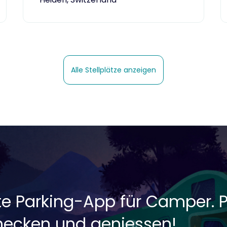
Alle Stellplätze anzeigen
rste Parking-App für Camper. 
checken und geniessen!