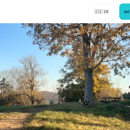
🇩🇪 DE
Je